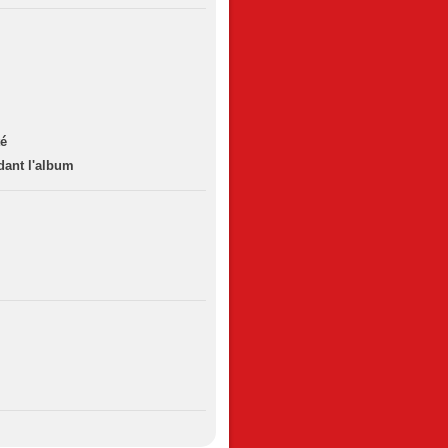
té
dant l'album