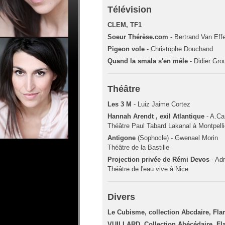
Télévision
CLEM, TF1
Soeur Thérèse.com
- Bertrand Van Effe
Pigeon vole
- Christophe Douchand
Quand la smala s'en mêle
- Didier Gro
Théâtre
Les 3 M
- Luiz Jaime Cortez
Hannah Arendt , exil Atlantique
- A.C
Théâtre Paul Tabard Lakanal à Montpelli
Antigone
(Sophocle) - Gwenael Morin
Théâtre de la Bastille
Projection privée de Rémi Devos
- Adr
Théâtre de l'eau vive à Nice
Divers
Le Cubisme, collection Abcdaire, Fl
VUILLARD, Collection Abécédaire, F