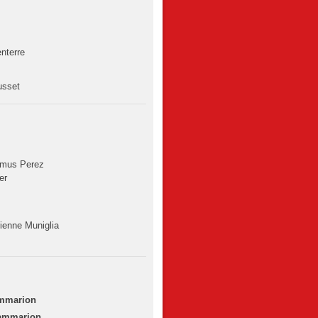
nterre
usset
amus Perez
er
ienne Muniglia
ammarion
lammarion