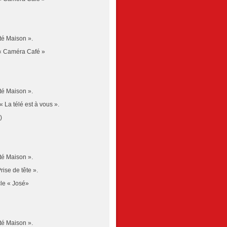
té Maison ».
r « Caméra Café »
té Maison ».
 La télé est à vous ».
)
té Maison ».
rise de tête ».
cle « José»
té Maison ».