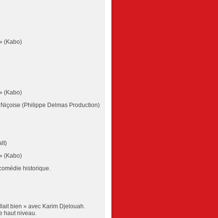
» (Kabo)
» (Kabo)
Niçoise (Philippe Delmas Production)
lt)
» (Kabo)
comédie historique.
llait bien » avec Karim Djelouah.
e haut niveau.