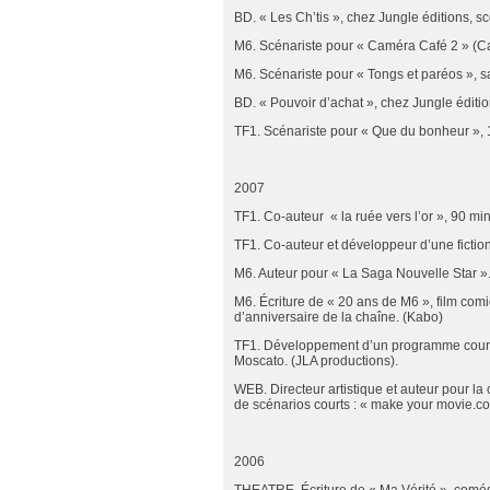
BD. « Les Ch’tis », chez Jungle éditions, s
M6. Scénariste pour « Caméra Café 2 » (Ca
M6. Scénariste pour « Tongs et paréos », sa
BD. « Pouvoir d’achat », chez Jungle éditio
TF1. Scénariste pour « Que du bonheur », 
2007
TF1. Co-auteur « la ruée vers l’or », 90 mi
TF1. Co-auteur et développeur d’une fictio
M6. Auteur pour « La Saga Nouvelle Star »
M6. Écriture de « 20 ans de M6 », film comi
d’anniversaire de la chaîne. (Kabo)
TF1. Développement d’un programme court
Moscato. (JLA productions).
WEB. Directeur artistique et auteur pour la
de scénarios courts : « make your movie.co
2006