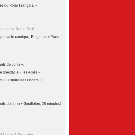
re du Polar Français. »
la mer ». Non diffusé.
spectacle comique, Belgique et Paris
nts de John ».
e spectacle « les Alliés »
 « Histoire des Oscars. »
s de John » (feuilleton, 26 minutes).
.