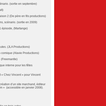
cénario. (sortie en septembre)
lt)
ison 2 (De père en fils productions)
ns, scénario. (sortie en 2009)
1 épisode, (Martange)
nutes. (JLA Productions)
n comique (Alavie Productions)
. (Freemantle)
que interne pour les fêtes
 « Chez Vincent » pour Vincent
 création d’un site marchand, éditeur
m » (accessible en janvier 2008).