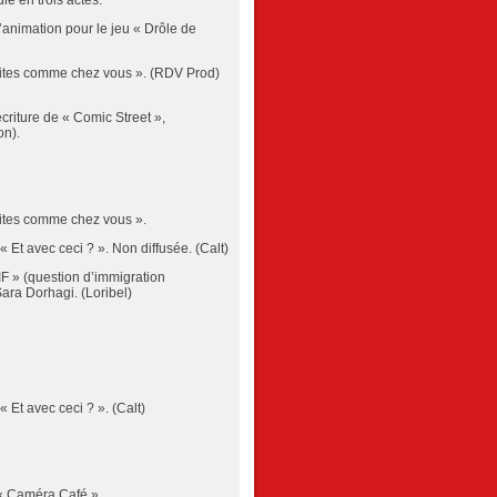
e en trois actes.
’animation pour le jeu « Drôle de
ites comme chez vous ». (RDV Prod)
riture de « Comic Street »,
on).
ites comme chez vous ».
« Et avec ceci ? ». Non diffusée. (Calt)
F » (question d’immigration
ara Dorhagi. (Loribel)
« Et avec ceci ? ». (Calt)
r « Caméra Café »