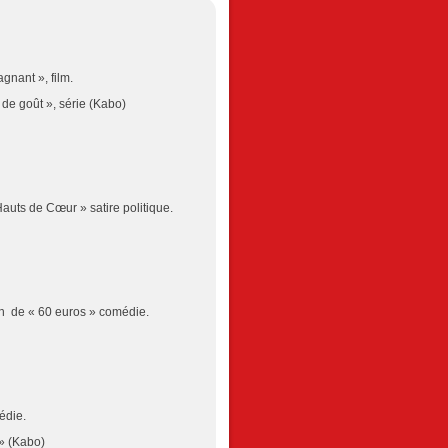
gnant », film.
de goût », série (Kabo)
auts de Cœur » satire politique.
h de « 60 euros » comédie.
édie.
» (Kabo)