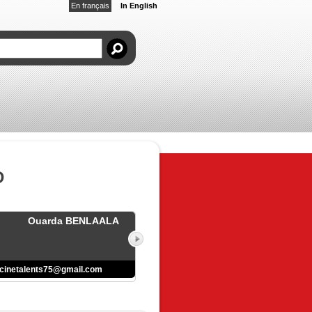
En français
In English
D
Ouarda BENLAALA
cinetalents75@gmail.com